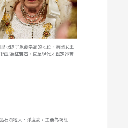
國皇冠除了象徵崇高的地位、英國女王
被錯認為
紅寶石
，直至現代才鑑定證實
尖晶石顆粒大、淨度高，主要為粉紅