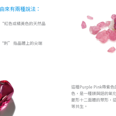
由來有兩種說法：
是 “紅色或橘黃色的天然晶
為 “刺” 指晶體上的尖端
這種Purple Pink帶
色，是一種鎂與鋁的氧
菱形十二面體的聚形，
等共生。