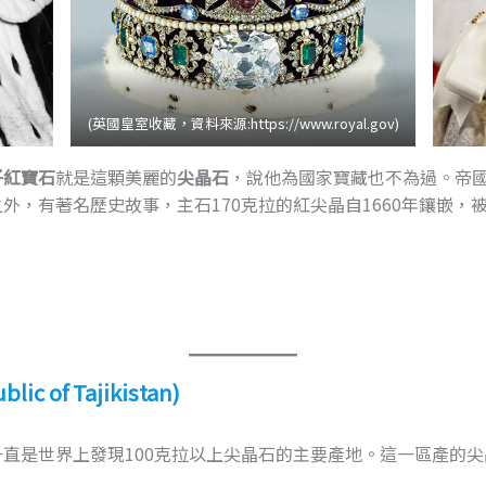
(英國皇室收藏，資料來源:https://www.royal.gov)
子紅寶石
就是這顆美麗的
尖晶石
，說他為國家寶藏也不為過。帝
外，有著名歷史故事，主石170克拉的紅尖晶自1660年鑲嵌，
 of Tajikistan)
直是世界上發現100克拉以上尖晶石的主要產地。這一區產的