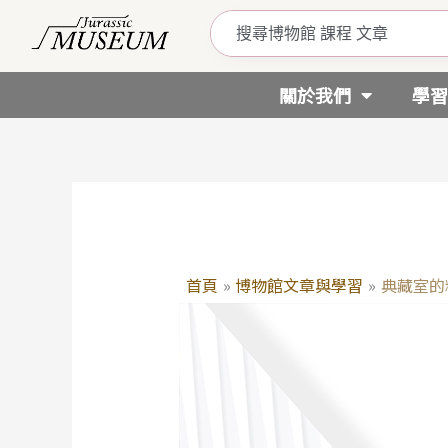
跳
至
主
要
關於我們
學習
內
容
首頁
博物館文章與學習
典藏室的