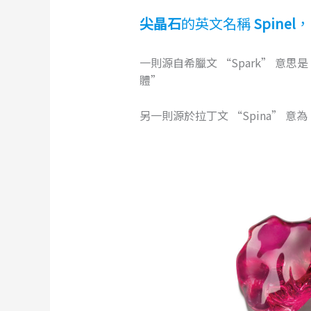
尖晶石
的英文名稱
Spinel
，
一則源自希臘文 “Spark” 意思
體”
另一則源於拉丁文 “Spina” 意