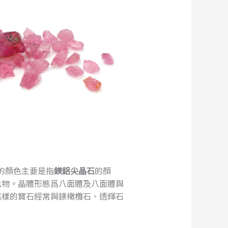
紫色的顏色主要是指
鎂鋁尖晶石
的顏
化物。晶體形態爲八面體及八面體與
這樣的寶石經常與鎂橄欖石、透輝石