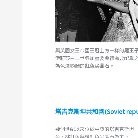
與英國女王帝國王冠上方一樣的
黑王
伊莉莎白二世參加重要典禮需要配戴之
為色澤艷麗的
紅色尖晶石
。
塔吉克斯坦共和國(Soviet republic
幾個世紀以來位於中亞的塔吉克斯坦一
色、桃紅色與橙紅色尖晶石為主。