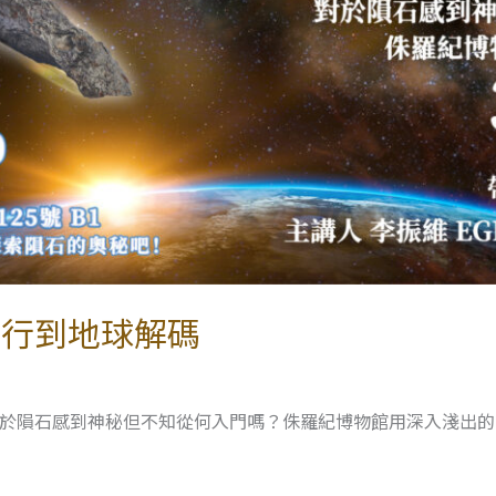
旅行到地球解碼
對於隕石感到神秘但不知從何入門嗎？侏羅紀博物館用深入淺出的