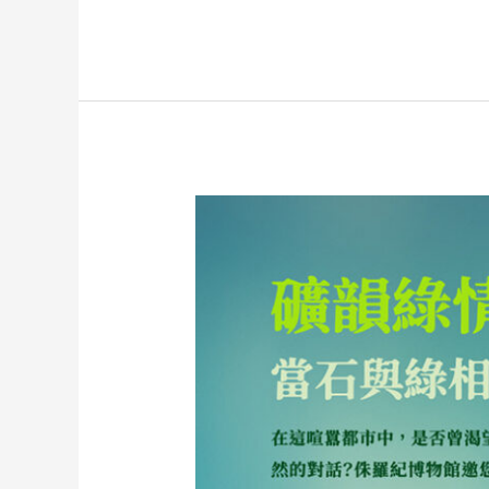
礦
韻
綠
情：
石
與
綠
的
藝
術
對