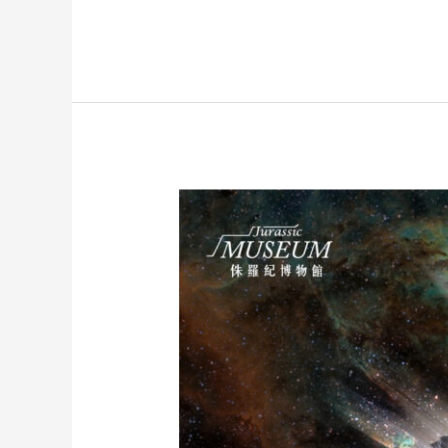
隕
石
探
秘：
從
星
際
旅
行
到