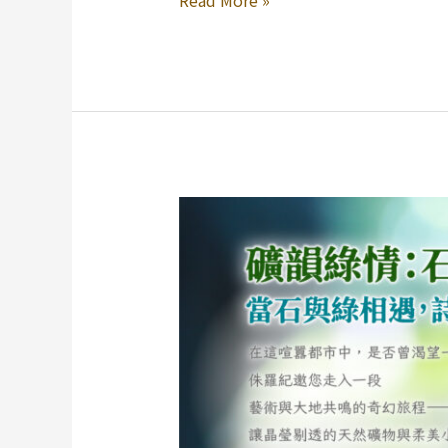
礦
韻
綠
意：
自
然
與
藝
術
的