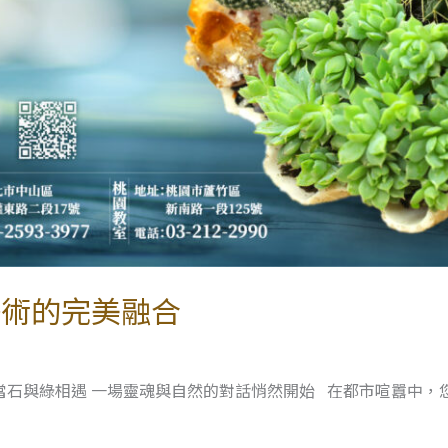
藝術的完美融合
當石與綠相遇 一場靈魂與自然的對話悄然開始 在都市喧囂中，