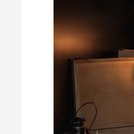
趣
味
淘
寶