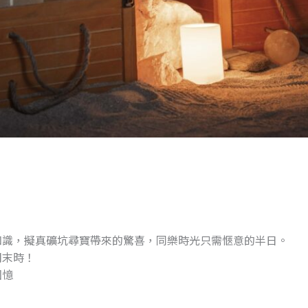
知識，擬真礦坑尋寶帶來的驚喜，同樂時光只需愜意的半日。
周末時！
回憶