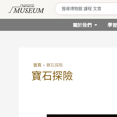
跳
至
主
要
關於我們
學習
內
容
首頁
寶石探險
寶石探險