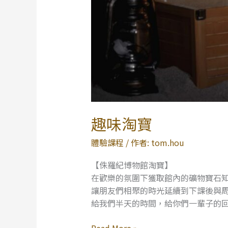
趣味淘寶
體驗課程
/ 作者:
tom.hou
【侏羅紀博物館淘寶】
在歡樂的氛圍下獲取館內的礦物寶石
讓朋友們相聚的時光延續到下課後與
給我們半天的時間，給你們一輩子的
Read More »