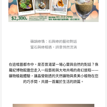
礦韻綠情：石與綠的藝術對話
當石與綠相遇，詩意悄然流淌
在這喧囂都市中，是否曾渴望一場心靈與自然的對話？侏
羅紀博物館邀您走入一段藝術與大地共鳴的奇幻旅程——
礦物植栽體驗，讓晶瑩剔透的天然礦物與柔美小植物在您
的巧手間，共譜一首屬於生活的詩篇。