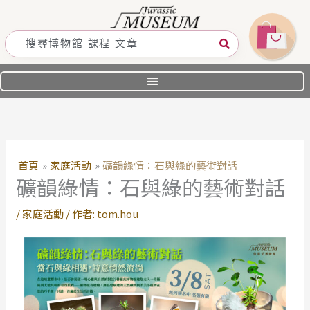
跳
至
主
要
內
容
首頁
家庭活動
礦韻綠情：石與綠的藝術對話
礦韻綠情：石與綠的藝術對話
/
家庭活動
/ 作者:
tom.hou