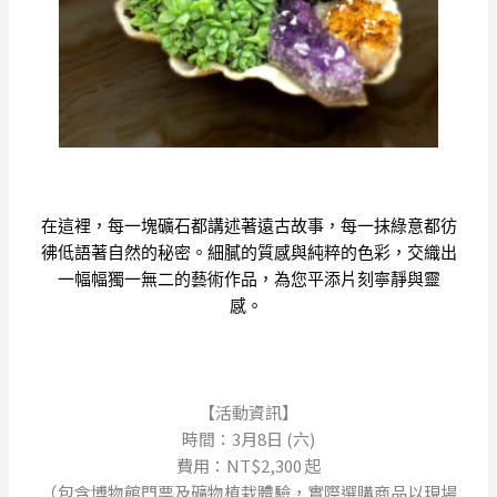
在這裡，每一塊礦石都講述著遠古故事，每一抹綠意都彷
彿低語著自然的秘密。細膩的質感與純粹的色彩，交織出
一幅幅獨一無二的藝術作品，為您平添片刻寧靜與靈
感。
【活動資訊】
時間：3月8日 (六)
費用：NT$2,300 起
（包含博物館門票及礦物植栽體驗，實際選購商品以現場